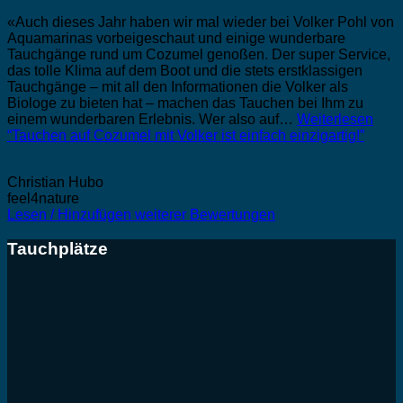
«Auch dieses Jahr haben wir mal wieder bei Volker Pohl von
Aquamarinas vorbeigeschaut und einige wunderbare
Tauchgänge rund um Cozumel genoßen. Der super Service,
das tolle Klima auf dem Boot und die stets erstklassigen
Tauchgänge – mit all den Informationen die Volker als
Biologe zu bieten hat – machen das Tauchen bei Ihm zu
einem wunderbaren Erlebnis. Wer also auf…
Weiterlesen
“Tauchen auf Cozumel mit Volker ist einfach einzigartig!”
Christian Hubo
feel4nature
Lesen / Hinzufügen weiterer Bewertungen
Tauchplätze