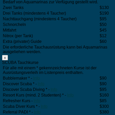
Bedarf von Aquamarinas zur Verfügung gestellt wird.
Zwei Tanks
$130
Drei Tanks (mindestens 4 Taucher)
$190
Nachttauchgang (mindestens 4 Taucher)
$95
Schnorcheln
$50
Mitfahrt
$45
Nitrox (per Tank)
$12
Extra (privater) Guide
$60
Die erforderliche Tauchausrüstung kann bei Aquamarinas
ausgeliehen werden.
x
SCUBA Tauchkurse
Für alle mit einem * gekennzeichneten Kurse ist der
Ausrüstungsverleih im Listenpreis enthalten.
Bubblemaker * -
Info
$90
Discover Scuba * -
Info
$90
Discover Scuba Diving * -
Info
$95
Resort Kurs (mind. 2 Studenten) * -
Info
$160
Refresher Kurs -
Info
$85
Scuba Diver Kurs * -
Info
$300
Referral PADI * -
Info
$380