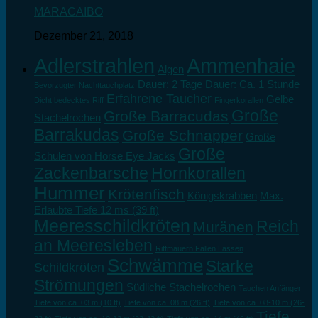
MARACAIBO
Dezember 21, 2018
Adlerstrahlen
Ammenhaie
Algen
Dauer: 2 Tage
Dauer: Ca. 1 Stunde
Bevorzugter Nachttauchplatz
Erfahrene Taucher
Gelbe
Dicht bedecktes Riff
Fingerkorallen
Große
Große Barracudas
Stachelrochen
Barrakudas
Große Schnapper
Große
Große
Schulen von Horse Eye Jacks
Zackenbarsche
Hornkorallen
Hummer
Krötenfisch
Königskrabben
Max.
Erlaubte Tiefe 12 ms (39 ft)
Meeresschildkröten
Reich
Muränen
an Meeresleben
Riffmauern Fallen Lassen
Schwämme
Starke
Schildkröten
Strömungen
Südliche Stachelrochen
Tauchen Anfänger
Tiefe von ca. 03 m (10 ft)
Tiefe von ca. 08 m (26 ft)
Tiefe von ca. 08-10 m (26-
Tiefe