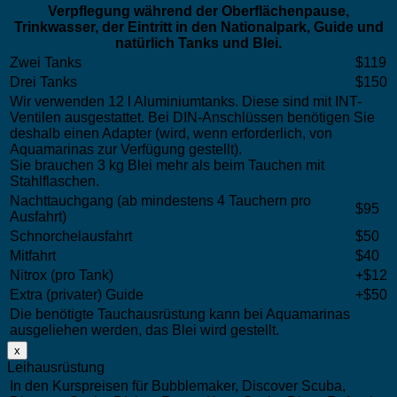
Verpflegung während der Oberflächenpause,
Trinkwasser, der Eintritt in den Nationalpark, Guide und
natürlich Tanks und Blei.
Zwei Tanks
$119
Drei Tanks
$150
Wir verwenden 12 l Aluminiumtanks. Diese sind mit INT-
Ventilen ausgestattet. Bei DIN-Anschlüssen benötigen Sie
deshalb einen Adapter (wird, wenn erforderlich, von
Aquamarinas zur Verfügung gestellt).
Sie brauchen 3 kg Blei mehr als beim Tauchen mit
Stahlflaschen.
Nachttauchgang (ab mindestens 4 Tauchern pro
$95
Ausfahrt)
Schnorchelausfahrt
$50
Mitfahrt
$40
Nitrox (pro Tank)
+$12
Extra (privater) Guide
+$50
Die benötigte Tauchausrüstung kann bei Aquamarinas
ausgeliehen werden, das Blei wird gestellt.
x
Leihausrüstung
In den Kurspreisen für Bubblemaker, Discover Scuba,