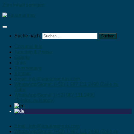
Zum Inhalt springen
Suche nach:
Cozumel Info
Tauchen & Preise
Galerie
Links
Kommentare
Kontakt
Email: Info@aquamarinas.com
WhatsApp/Signal: (+52) 1 987 111 2490 (Zelle zu
Zelle)
WhatsApp/Signal: (+52) 987 111 2490
(Telefon zu Handy)
Email: Info@aquamarinas.com
WhatsApp/Signal: (+52) 1 987 111 2490 (Zelle zu