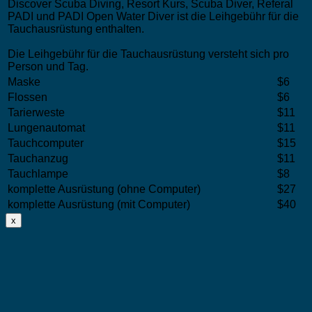
Discover Scuba Diving, Resort Kurs, Scuba Diver, Referal
PADI und PADI Open Water Diver ist die Leihgebühr für die
Tauchausrüstung enthalten.
Die Leihgebühr für die Tauchausrüstung versteht sich pro
Person und Tag.
Maske
$6
Flossen
$6
Tarierweste
$11
Lungenautomat
$11
Tauchcomputer
$15
Tauchanzug
$11
Tauchlampe
$8
komplette Ausrüstung (ohne Computer)
$27
komplette Ausrüstung (mit Computer)
$40
x