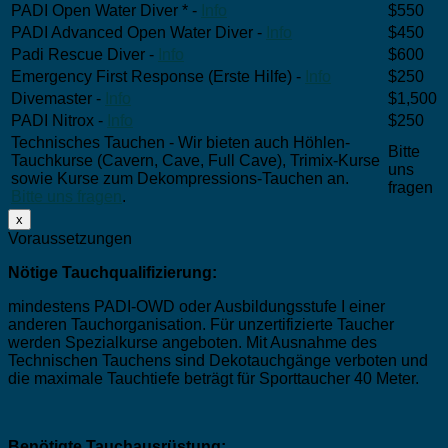
PADI Open Water Diver * -
Info
$550
PADI Advanced Open Water Diver -
Info
$450
Padi Rescue Diver -
Info
$600
Emergency First Response (Erste Hilfe) -
Info
$250
Divemaster -
Info
$1,500
PADI Nitrox -
Info
$250
Technisches Tauchen - Wir bieten auch Höhlen-
Bitte
Tauchkurse (Cavern, Cave, Full Cave), Trimix-Kurse
uns
sowie Kurse zum Dekompressions-Tauchen an.
fragen
Bitte uns fragen
.
x
Voraussetzungen
Nötige Tauchqualifizierung:
mindestens PADI-OWD oder Ausbildungsstufe I einer
anderen Tauchorganisation. Für unzertifizierte Taucher
werden Spezialkurse angeboten. Mit Ausnahme des
Technischen Tauchens sind Dekotauchgänge verboten und
die maximale Tauchtiefe beträgt für Sporttaucher 40 Meter.
Benötigte Tauchausrüstung: