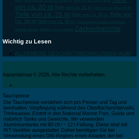
33 ft)
Tiefe von ca. 10-13 m (33-42 ft)
Tiefe von ca. 14 m (46 ft)
von ca. 20 m
Tiefe von ca. 21 m
Tiefe von ca. 24 m (79 ft)
Tiefe von ca. 25 m
Tiefe von
Tiefe von ca. 28 m
ca. 30 m
Tiefe von ca. 45 m
Türkisfarbene karibische Kraken
Zackenbarsche
Variable Ströme
Wälder von Gorgonien
Wichtig zu Lesen
ALLGEMEINE GESCHÄFTSBEDINGUNGEN (AGB)
Aquamarinas © 2026. Alle Rechte vorbehalten.
Tauchpreise
Die Tauchpreise verstehen sich pro Person und Tag und
beinhalten: Verpflegung während des Oberflächenintervalls,
Trinkwasser, Eintritt in den National Marine Parc, Guide und
natürlich Tanks und Gewichte. Wir verwenden
Aluminiumtanks mit 80 cft / ~ 12 l Füllung. Diese sind mit
INT-Ventilen ausgestattet. Daher benötigen Sie bei
Verwendung eines DIN-Reglers einen Adapter, der bei