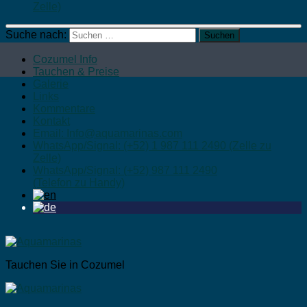
Zelle)
Suche nach:
Cozumel Info
Tauchen & Preise
Galerie
Links
Kommentare
Kontakt
Email: Info@aquamarinas.com
WhatsApp/Signal: (+52) 1 987 111 2490 (Zelle zu
Zelle)
WhatsApp/Signal: (+52) 987 111 2490
(Telefon zu Handy)
Tauchen Sie in Cozumel