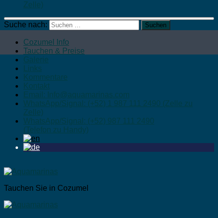
Zelle)
Suche nach:
Cozumel Info
Tauchen & Preise
Galerie
Links
Kommentare
Kontakt
Email: Info@aquamarinas.com
WhatsApp/Signal: (+52) 1 987 111 2490 (Zelle zu
Zelle)
WhatsApp/Signal: (+52) 987 111 2490
(Telefon zu Handy)
Tauchen Sie in Cozumel