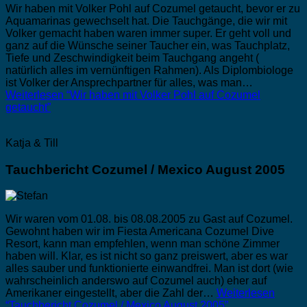
Wir haben mit Volker Pohl auf Cozumel getaucht, bevor er zu
Aquamarinas gewechselt hat. Die Tauchgänge, die wir mit
Volker gemacht haben waren immer super. Er geht voll und
ganz auf die Wünsche seiner Taucher ein, was Tauchplatz,
Tiefe und Zeschwindigkeit beim Tauchgang angeht (
natürlich alles im vernünftigen Rahmen). Als Diplombiologe
ist Volker der Ansprechpartner für alles, was man…
Weiterlesen
“Wir haben mit Volker Pohl auf Cozumel
getaucht”
Katja & Till
Tauchbericht Cozumel / Mexico August 2005
Wir waren vom 01.08. bis 08.08.2005 zu Gast auf Cozumel.
Gewohnt haben wir im Fiesta Americana Cozumel Dive
Resort, kann man empfehlen, wenn man schöne Zimmer
haben will. Klar, es ist nicht so ganz preiswert, aber es war
alles sauber und funktionierte einwandfrei. Man ist dort (wie
wahrscheinlich anderswo auf Cozumel auch) eher auf
Amerikaner eingestellt, aber die Zahl der…
Weiterlesen
“Tauchbericht Cozumel / Mexico August 2005”