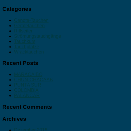
Categories
Cenote-Tauchen
Gerätetauchen
Riffseiten
Strömungstauchgänge
Tauchkurs
Tauchplätze
Wracktauchen
Recent Posts
MARACAIBO
CHUN-CHACAAB
PUNTA SUR
COLOMBIA
PALANCAR
Recent Comments
Archives
Dezember 2018