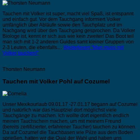
Tauchen mit Volker ist super, macht viel Spaß, ist entspannt
und einfach gut. Vor dem Tauchgang informiert Volker
umfänglich über Abläufe sowie den Tauchplatz und im
Nachgang wird über den Tauchgang gesprochen. Da Volker
Biologe ist, kennt er sich aus wie kein zweiter! Das Boot teil
man sich mit 1-2 anderen Guides samt kleiner Gruppen von
2-3 Leuten, die ebenfalls…
Weiterlesen
“Man muss mit
Volker tauchen!”
Thorsten Neumann
Tauchen mit Volker Pohl auf Cozumel
Unser Mexikourlaub 09.01.17 -27.01.17 begann auf Cozumel
und natürlich war das Hauptziel dort möglichst viele
Tauchgänge zu machen. Ich wollte dort eigentlich endlich
meinen Tauchschein machen, um mit meinem Freund
(bereits zertifizierter, erfahrener Taucher) tauchen zu können.
Da auf Cozumel die Tauchbasen wie Pilze aus dem Boden
sprießen, hatten wir die Qual der Wahl und haben uns