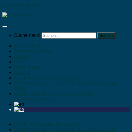
Zum Inhalt springen
Suche nach:
Cozumel Info
Tauchen & Preise
Galerie
Links
Kommentare
Kontakt
Email: Info@aquamarinas.com
WhatsApp/Signal: (+52) 1 987 111 2490 (Zelle zu
Zelle)
WhatsApp/Signal: (+52) 987 111 2490
(Telefon zu Handy)
Email: Info@aquamarinas.com
WhatsApp/Signal: (+52) 1 987 111 2490 (Zelle zu