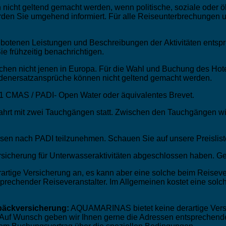
ht geltend gemacht werden, wenn politische, soziale oder öko
n Sie umgehend informiert. Für alle Reiseunterbrechungen und 
otenen Leistungen und Beschreibungen der Aktivitäten entspr
e frühzeitig benachrichtigen.
echen nicht jenen in Europa. Für die Wahl und Buchung des Hot
adenersatzansprüche können nicht geltend gemacht werden.
1 CMAS / PADI- Open Water oder äquivalentes Brevet.
fahrt mit zwei Tauchgängen statt. Zwischen den Tauchgängen w
rsen nach PADI teilzunehmen. Schauen Sie auf unsere Preislist
rsicherung für Unterwasseraktivitäten abgeschlossen haben. Ge
tige Versicherung an, es kann aber eine solche beim Reiseve
rechender Reiseveranstalter. Im Allgemeinen kostet eine solch
epäckversicherung:
AQUAMARINAS bietet keine derartige Versic
uf Wunsch geben wir Ihnen gerne die Adressen entsprechender 