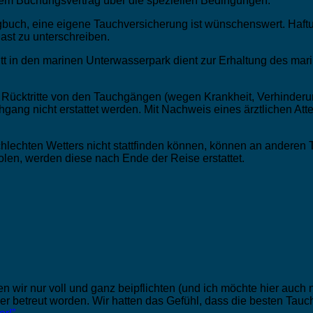
hrem Buchungsvertrag über die speziellen Bedingungen.
buch, eine eigene Tauchversicherung ist wünschenswert. Haftu
st zu unterschreiben.
itt in den marinen Unterwasserpark dient zur Erhaltung des mari
 Rücktritte von den Tauchgängen (wegen Krankheit, Verhin
chgang nicht erstattet werden. Mit Nachweis eines ärztlichen 
lechten Wetters nicht stattfinden können, können an anderen T
en, werden diese nach Ende der Reise erstattet.
wir nur voll und ganz beipflichten (und ich möchte hier auch 
er betreut worden. Wir hatten das Gefühl, dass die besten Tauc