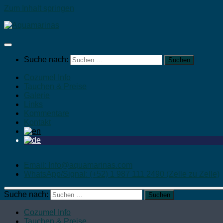
Zum Inhalt springen
Suche nach:
Cozumel Info
Tauchen & Preise
Galerie
Links
Kommentare
Kontakt
Email: Info@aquamarinas.com
WhatsApp/Signal: (+52) 1 987 111 2490 (Zelle zu Zelle)
Suche nach:
Cozumel Info
Tauchen & Preise