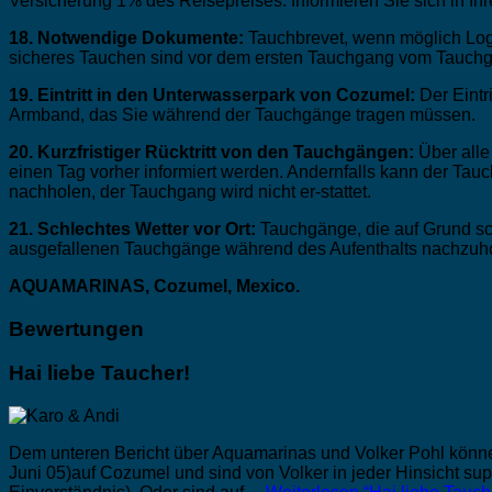
Versicherung 1% des Reisepreises. Informieren Sie sich in I
18. Notwendige Dokumente:
Tauchbrevet, wenn möglich Log
sicheres Tauchen sind vor dem ersten Tauchgang vom Tauchga
19. Eintritt in den Unterwasserpark von Cozumel:
Der Eintr
Armband, das Sie während der Tauchgänge tragen müssen.
20. Kurzfristiger Rücktritt von den Tauchgängen:
Über alle
einen Tag vorher informiert werden. Andernfalls kann der Tau
nachholen, der Tauchgang wird nicht er-stattet.
21. Schlechtes Wetter vor Ort:
Tauchgänge, die auf Grund sch
ausgefallenen Tauchgänge während des Aufenthalts nachzuhol
AQUAMARINAS, Cozumel, Mexico.
Bewertungen
Hai liebe Taucher!
Dem unteren Bericht über Aquamarinas und Volker Pohl können 
Juni 05)auf Cozumel und sind von Volker in jeder Hinsicht sup