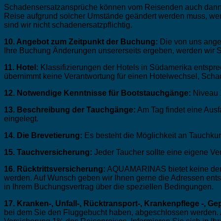
Schadensersatzansprüche können vom Reisenden auch dann nic
Reise aufgrund solcher Umstände geändert werden muss, werde
sind wir nicht schadenersatzpflichtig.
10. Angebot zum Zeitpunkt der Buchung:
Die von uns angeb
Ihre Buchung Änderungen unsererseits ergeben, werden wir Si
11. Hotel:
Klassifizierungen der Hotels in Südamerika entspr
übernimmt keine Verantwortung für einen Hotelwechsel, Sch
12. Notwendige Kenntnisse für Bootstauchgänge:
Niveau 
13. Beschreibung der Tauchgänge:
Am Tag findet eine Aus
eingelegt.
14. Die Brevetierung:
Es besteht die Möglichkeit an Tauchku
15. Tauchversicherung:
Jeder Taucher sollte eine eigene Ve
16. Rücktrittsversicherung:
AQUAMARINAS bietet keine derar
werden. Auf Wunsch geben wir Ihnen gerne die Adressen entsp
in Ihrem Buchungsvertrag über die speziellen Bedingungen.
17. Kranken-, Unfall-, Rücktransport-, Krankenpflege -, G
bei dem Sie den Fluggebucht haben, abgeschlossen werden. A