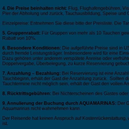
4. Die Preise beinhalten nicht:
Flug, Flughafengebühren, Vis
Pier der Abholung und zurück, Tauchausbildung, Speise und G
Einzelpreise: Entnehmen Sie diese bitte der Preisliste. Die Tar
5. Gruppenrabatt:
Für Gruppen von mehr als 10 Tauchen gewä
Rabatt von 10%.
6. Besondere Konditionen:
Die aufgeführte Preise sind in U
durch fremde Leistungsträger. Insbesondere wird für eine E
Dazu gehören unter anderem verspätete Anreise oder verfrühte A
Doppelvergabe, Überbelegung, zu kurze Reservierung gebuch
7. Anzahlung – Bezahlung:
Bei Reservierung ist eine Anzah
Tauchbeginn, erhält der Gast die Anzahlung zurück. Sollte
Tauchtermine nicht möglich sein, erhält der Gast den vollen 
8. Rücktrittsgebühren:
Bei Nichterscheinen des Gastes oder 
9. Annulierung der Buchung durch AQUAMARINAS:
Der G
Aquamarinas nicht wahrnehmen kann.
Der Reisende hat keinen Anspruch auf Kostenrückerstattung
ist.