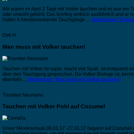
Wir waren im April 2 Tage mit Volker tauchen und es war ein 
oder unwohl gefühlt. Das briefing wirklich ausführlich und e
hatten 4 Atemberaubende Tauchgänge.…
Weiterlesen
“Einfach
Dirk H.
Man muss mit Volker tauchen!
Tauchen mit Volker ist super, macht viel Spaß, ist entspannt
über den Tauchgang gesprochen. Da Volker Biologe ist, kennt 
ebenfalls…
Weiterlesen
“Man muss mit Volker tauchen!”
Thorsten Neumann
Tauchen mit Volker Pohl auf Cozumel
Unser Mexikourlaub 09.01.17 -27.01.17 begann auf Cozumel und
Tauchschein machen, um mit meinem Freund (bereits zertifizi