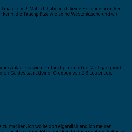
et man kein 2. Mal. Ich habe mich keine Sekunde unsicher
Er kennt die Tauchplätze wie seine Westentasche und wir
ch über Abläufe sowie den Tauchplatz und im Nachgang wird
deren Guides samt kleiner Gruppen von 2-3 Leuten, die
zu machen. Ich wollte dort eigentlich endlich meinen
die Tauchbasen wie Pilze aus dem Boden sprießen, hatten wir