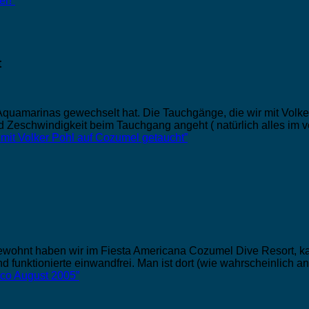
er!”
t
 Aquamarinas gewechselt hat. Die Tauchgänge, die wir mit Volk
d Zeschwindigkeit beim Tauchgang angeht ( natürlich alles im v
mit Volker Pohl auf Cozumel getaucht”
Gewohnt haben wir im Fiesta Americana Cozumel Dive Resort, 
 und funktionierte einwandfrei. Man ist dort (wie wahrscheinlich
ico August 2005”