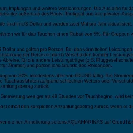
um, Impfungen und weitere Versicherungen. Die Ausleihe für 
etränke außerhalb des Boots. Trinkgeld und alle privaten Aus
ife sind in US Dollar und werden zwei Mal pro Jahr aktualisiert.
hren wir für das Tauchen einen Rabatt von 5%. Für Gruppen v
S Dollar und gelten pro Person. Bei den vermittelten Leistung
inschränkung der Reisezeit durch Verschulden fremder Leistun
breise, für die andere Leistungsträger (z.B. Fluggesellschaften
ter Zimmer) und persönliche Gründe des Reisenden.
lung von 30%, mindestens aber von 60 USD fällig. Bei Stornier
n die Tauchausfahrten aufgrund schlechten Wetters oder Vers
Anzahlungsbetrag zurück.
Stornierung weniger als 48 Stunden vor Tauchbeginn, wird kei
ast erhält den kompletten Anzahlungsbetrag zurück, wenn er 
, wenn einen Annulierung seitens AQUAMARINAS auf Grund höhe