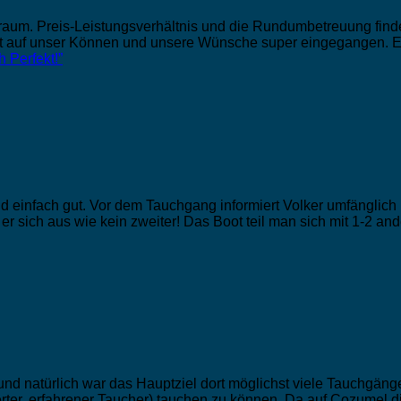
Traum. Preis-Leistungsverhältnis und die Rundumbetreuung find
r ist auf unser Können und unsere Wünsche super eingegangen. 
 Perfekt!”
 und einfach gut. Vor dem Tauchgang informiert Volker umfängli
er sich aus wie kein zweiter! Das Boot teil man sich mit 1-2 an
 natürlich war das Hauptziel dort möglichst viele Tauchgänge 
erter, erfahrener Taucher) tauchen zu können. Da auf Cozumel 