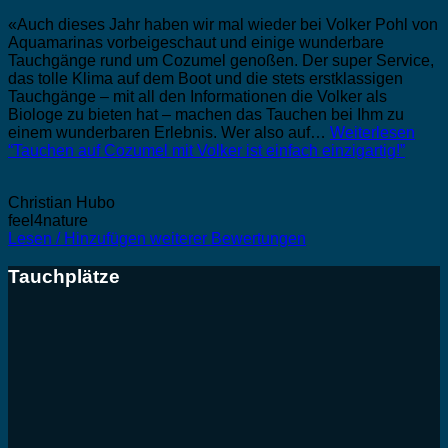
«Auch dieses Jahr haben wir mal wieder bei Volker Pohl von
Aquamarinas vorbeigeschaut und einige wunderbare
Tauchgänge rund um Cozumel genoßen. Der super Service,
das tolle Klima auf dem Boot und die stets erstklassigen
Tauchgänge – mit all den Informationen die Volker als
Biologe zu bieten hat – machen das Tauchen bei Ihm zu
einem wunderbaren Erlebnis. Wer also auf…
Weiterlesen
“Tauchen auf Cozumel mit Volker ist einfach einzigartig!”
Christian Hubo
feel4nature
Lesen / Hinzufügen weiterer Bewertungen
Tauchplätze