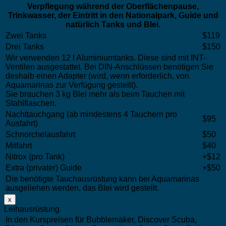
Verpflegung während der Oberflächenpause,
Trinkwasser, der Eintritt in den Nationalpark, Guide und
natürlich Tanks und Blei.
Zwei Tanks
$119
Drei Tanks
$150
Wir verwenden 12 l Aluminiumtanks. Diese sind mit INT-
Ventilen ausgestattet. Bei DIN-Anschlüssen benötigen Sie
deshalb einen Adapter (wird, wenn erforderlich, von
Aquamarinas zur Verfügung gestellt).
Sie brauchen 3 kg Blei mehr als beim Tauchen mit
Stahlflaschen.
Nachttauchgang (ab mindestens 4 Tauchern pro
$95
Ausfahrt)
Schnorchelausfahrt
$50
Mitfahrt
$40
Nitrox (pro Tank)
+$12
Extra (privater) Guide
+$50
Die benötigte Tauchausrüstung kann bei Aquamarinas
ausgeliehen werden, das Blei wird gestellt.
x
Leihausrüstung
In den Kurspreisen für Bubblemaker, Discover Scuba,