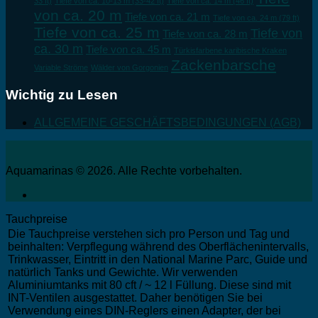
33 ft)
Tiefe von ca. 10-13 m (33-42 ft)
Tiefe von ca. 14 m (46 ft)
von ca. 20 m
Tiefe von ca. 21 m
Tiefe von ca. 24 m (79 ft)
Tiefe von ca. 25 m
Tiefe von
Tiefe von ca. 28 m
ca. 30 m
Tiefe von ca. 45 m
Türkisfarbene karibische Kraken
Zackenbarsche
Variable Ströme
Wälder von Gorgonien
Wichtig zu Lesen
ALLGEMEINE GESCHÄFTSBEDINGUNGEN (AGB)
Aquamarinas © 2026. Alle Rechte vorbehalten.
Tauchpreise
Die Tauchpreise verstehen sich pro Person und Tag und
beinhalten: Verpflegung während des Oberflächenintervalls,
Trinkwasser, Eintritt in den National Marine Parc, Guide und
natürlich Tanks und Gewichte. Wir verwenden
Aluminiumtanks mit 80 cft / ~ 12 l Füllung. Diese sind mit
INT-Ventilen ausgestattet. Daher benötigen Sie bei
Verwendung eines DIN-Reglers einen Adapter, der bei