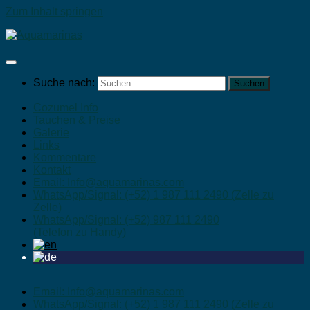
Zum Inhalt springen
Suche nach:
Cozumel Info
Tauchen & Preise
Galerie
Links
Kommentare
Kontakt
Email: Info@aquamarinas.com
WhatsApp/Signal: (+52) 1 987 111 2490 (Zelle zu
Zelle)
WhatsApp/Signal: (+52) 987 111 2490
(Telefon zu Handy)
Email: Info@aquamarinas.com
WhatsApp/Signal: (+52) 1 987 111 2490 (Zelle zu