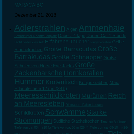
MARACAIBO
Dezember 21, 2018
Adlerstrahlen
Ammenhaie
Algen
Dauer: 2 Tage
Dauer: Ca. 1 Stunde
Bevorzugter Nachttauchplatz
Erfahrene Taucher
Gelbe
Dicht bedecktes Riff
Fingerkorallen
Große
Große Barracudas
Stachelrochen
Barrakudas
Große Schnapper
Große
Große
Schulen von Horse Eye Jacks
Zackenbarsche
Hornkorallen
Hummer
Krötenfisch
Königskrabben
Max.
Erlaubte Tiefe 12 ms (39 ft)
Meeresschildkröten
Reich
Muränen
an Meeresleben
Riffmauern Fallen Lassen
Schwämme
Starke
Schildkröten
Strömungen
Südliche Stachelrochen
Tauchen Anfänger
Tiefe von ca. 03 m (10 ft)
Tiefe von ca. 08 m (26 ft)
Tiefe von ca. 08-10 m (26-
Tiefe