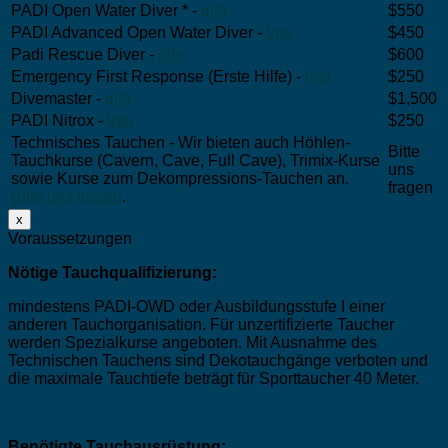
PADI Open Water Diver * -
Info
$550
PADI Advanced Open Water Diver -
Info
$450
Padi Rescue Diver -
Info
$600
Emergency First Response (Erste Hilfe) -
Info
$250
Divemaster -
Info
$1,500
PADI Nitrox -
Info
$250
Technisches Tauchen - Wir bieten auch Höhlen-
Bitte
Tauchkurse (Cavern, Cave, Full Cave), Trimix-Kurse
uns
sowie Kurse zum Dekompressions-Tauchen an.
fragen
Bitte uns fragen
.
x
Voraussetzungen
Nötige Tauchqualifizierung:
mindestens PADI-OWD oder Ausbildungsstufe I einer
anderen Tauchorganisation. Für unzertifizierte Taucher
werden Spezialkurse angeboten. Mit Ausnahme des
Technischen Tauchens sind Dekotauchgänge verboten und
die maximale Tauchtiefe beträgt für Sporttaucher 40 Meter.
Benötigte Tauchausrüstung: