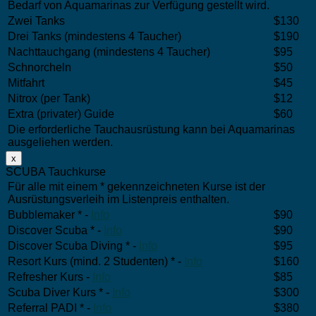
Bedarf von Aquamarinas zur Verfügung gestellt wird.
Zwei Tanks
$130
Drei Tanks (mindestens 4 Taucher)
$190
Nachttauchgang (mindestens 4 Taucher)
$95
Schnorcheln
$50
Mitfahrt
$45
Nitrox (per Tank)
$12
Extra (privater) Guide
$60
Die erforderliche Tauchausrüstung kann bei Aquamarinas
ausgeliehen werden.
x
SCUBA Tauchkurse
Für alle mit einem * gekennzeichneten Kurse ist der
Ausrüstungsverleih im Listenpreis enthalten.
Bubblemaker * -
Info
$90
Discover Scuba * -
Info
$90
Discover Scuba Diving * -
Info
$95
Resort Kurs (mind. 2 Studenten) * -
Info
$160
Refresher Kurs -
Info
$85
Scuba Diver Kurs * -
Info
$300
Referral PADI * -
Info
$380