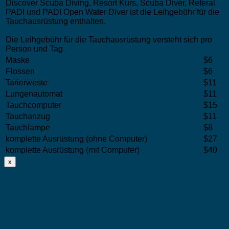
Discover Scuba Diving, Resort Kurs, Scuba Diver, Referal
PADI und PADI Open Water Diver ist die Leihgebühr für die
Tauchausrüstung enthalten.
Die Leihgebühr für die Tauchausrüstung versteht sich pro
Person und Tag.
Maske
$6
Flossen
$6
Tarierweste
$11
Lungenautomat
$11
Tauchcomputer
$15
Tauchanzug
$11
Tauchlampe
$8
komplette Ausrüstung (ohne Computer)
$27
komplette Ausrüstung (mit Computer)
$40
x