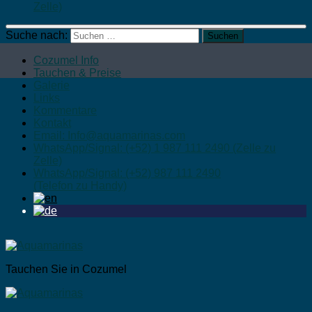
Zelle)
Suche nach:
Cozumel Info
Tauchen & Preise
Galerie
Links
Kommentare
Kontakt
Email: Info@aquamarinas.com
WhatsApp/Signal: (+52) 1 987 111 2490 (Zelle zu
Zelle)
WhatsApp/Signal: (+52) 987 111 2490
(Telefon zu Handy)
Tauchen Sie in Cozumel